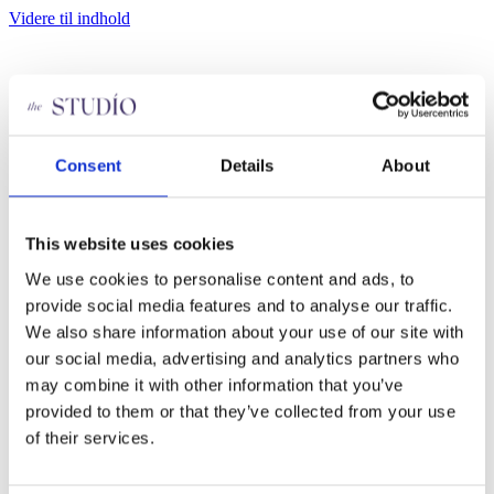
Videre til indhold
Om os
Hot Yoga Aarhus
Priser
THESTUDIO holdplan
Consent
Details
About
Staff
FAQ
Søg job
Persondatapolitik
This website uses cookies
Bliv medlem
Kontakt
We use cookies to personalise content and ads, to
provide social media features and to analyse our traffic.
We also share information about your use of our site with
Om os
Hot Yoga Aarhus
our social media, advertising and analytics partners who
Priser
may combine it with other information that you’ve
THESTUDIO holdplan
provided to them or that they’ve collected from your use
Staff
FAQ
of their services.
Søg job
Persondatapolitik
Bliv medlem